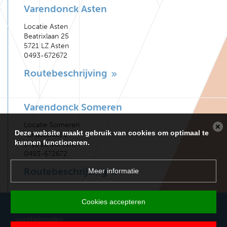
Varendonck Asten
Locatie Asten
Beatrixlaan 25
5721 LZ Asten
0493-672672
Routebeschrijving
Varendonck Someren
Locatie Someren
Deze website maakt gebruik van cookies om optimaal te
Kanaalstraat 14
kunnen functioneren.
5711 EJ Someren
0493-672672
Routebeschrijving
Meer informatie
Cookies accepteren
Copyright 2026 Varendonck College. Alle rechten
voorbehouden.