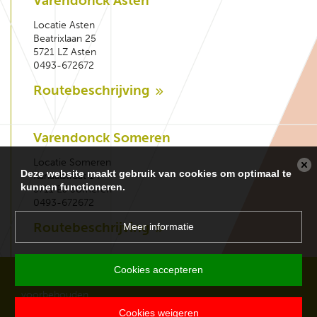
Varendonck Asten
Locatie Asten
Beatrixlaan 25
5721 LZ Asten
0493-672672
Routebeschrijving
Varendonck Someren
Locatie Someren
Deze website maakt gebruik van cookies om optimaal te
Kanaalstraat 14
kunnen functioneren.
5711 EJ Someren
0493-672672
Routebeschrijving
Meer informatie
Cookies accepteren
Copyright 2026 Varendonck College. Alle rechten
voorbehouden.
Cookies weigeren
Disclaimer
Privacy
Sitemap