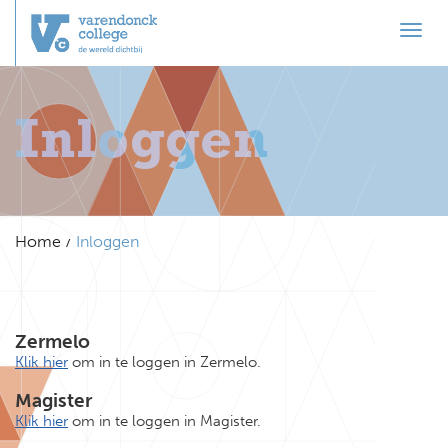
Toggl
Inloggen
Home
Inloggen
Zermelo
Klik hier
om in te loggen in Zermelo.
Magister
Klik hier
om in te loggen in Magister.