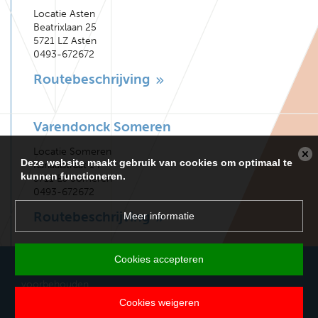
Locatie Asten
Beatrixlaan 25
5721 LZ Asten
0493-672672
Routebeschrijving
Varendonck Someren
Locatie Someren
Deze website maakt gebruik van cookies om optimaal te
Kanaalstraat 14
kunnen functioneren.
5711 EJ Someren
0493-672672
Routebeschrijving
Meer informatie
Cookies accepteren
Copyright 2026 Varendonck College. Alle rechten
voorbehouden.
Cookies weigeren
Disclaimer
Privacy
Sitemap