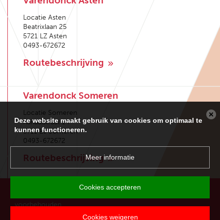
Varendonck Asten
Locatie Asten
Beatrixlaan 25
5721 LZ Asten
0493-672672
Routebeschrijving
Varendonck Someren
Locatie Someren
Deze website maakt gebruik van cookies om optimaal te
Kanaalstraat 14
kunnen functioneren.
5711 EJ Someren
0493-672672
Routebeschrijving
Meer informatie
Cookies accepteren
Copyright 2026 Varendonck College. Alle rechten
voorbehouden.
Cookies weigeren
Disclaimer
Privacy
Sitemap