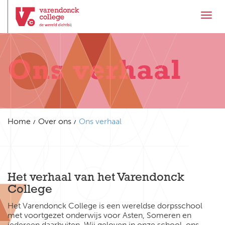
Toggl
Ons verhaal
Home
Over ons
Ons verhaal
Het verhaal van het Varendonck
College
Het Varendonck College is een wereldse dorpsschool
met voortgezet onderwijs voor Asten, Someren en
iedereen daarbuiten. Wij geloven in onze school, ons