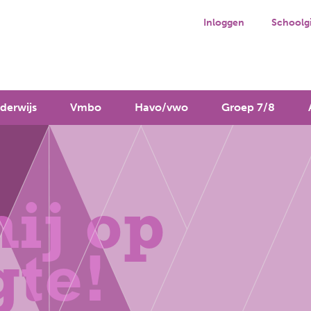
Inloggen
Schoolg
derwijs
Vmbo
Havo/vwo
Groep 7/8
ij op
gte!