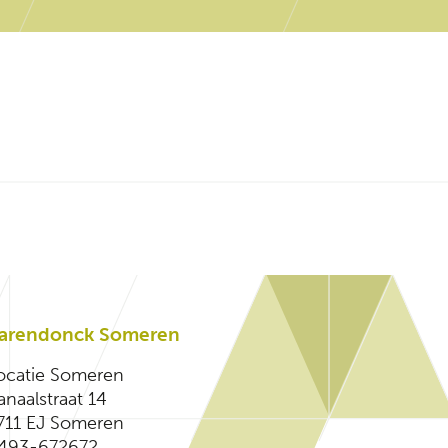
arendonck Someren
ocatie Someren
anaalstraat 14
711 EJ Someren
493-672672