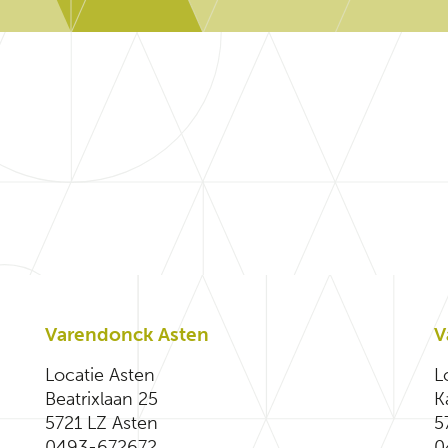
Varendonck Asten
V
Locatie Asten
L
Beatrixlaan 25
K
5721 LZ Asten
5
0493-672672
0