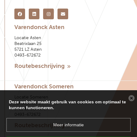
Varendonck Asten
Locatie Asten
Beatrixlaan 25
5721 LZ Asten
0493-672672
Routebeschrijving
Varendonck Someren
Locatie Someren
Deze website maakt gebruik van cookies om optimaal te
Kanaalstraat 14
kunnen functioneren.
5711 EJ Someren
0493-672672
Routebeschrijving
Meer informatie