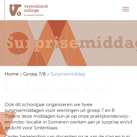
Toggl
Surprisemidda
Home
Groep 7/8
Surprisemiddag
Ook dit schooljaar organiseren we twee
surprisemiddagen voor leerlingen uit groep 7 en 8.
Tijdens deze middagen kun je op onze praktijkonderwijs-
en vmbo-locatie in Someren werken aan je surprise en/of
gedicht voor Sinterklaas.
Onder begeleiding van docenten ga je aan de slag en kun