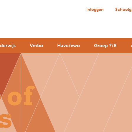
Inloggen
Schoolg
derwijs
Vmbo
Havo/vwo
Groep 7/8
 of
s