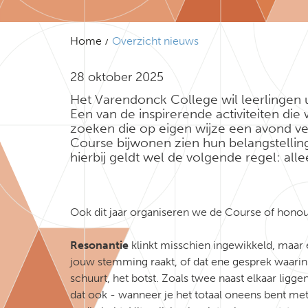
Home
Overzicht nieuws
28 oktober 2025
Het Varendonck College wil leerlingen u
Een van de inspirerende activiteiten die
zoeken die op eigen wijze een avond ve
Course bijwonen zien hun belangstelling
hierbij geldt wel de volgende regel: al
Ook dit jaar organiseren we de Course of honou
Resonantie
klinkt misschien ingewikkeld, maar 
jouw stemming raakt, of dat ene gesprek waarin j
schuurt, het botst. Zoals twee naast elkaar ligge
dat ook - wanneer je het totaal oneens bent met 