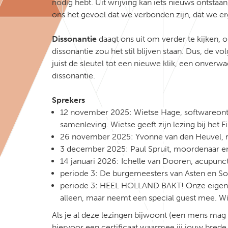
nodig hebt. Uit wrijving kan iets nieuws ontstaan
ons het gevoel dat we verbonden zijn, dat we er
Dissonantie
daagt ons uit om verder te kijken,
dissonantie zou het stil blijven staan. Dus, de v
juist de sleutel tot een nieuwe klik, een onverw
dissonantie.
Sprekers
12 november 2025: Wietse Hage, s
oftwareont
samenleving. Wietse geeft zijn lezing bij het 
26 november 2025: Yvonne van den Heuvel, res
3 december 2025: Paul Spruit, moordenaar e
14 januari 2026: Ichelle van Dooren, acupunct
periode 3: De burgemeesters van Asten en Som
periode 3: HEEL HOLLAND BAKT! Onze eigen me
alleen, maar neemt een special guest mee. Wie
Als je al deze lezingen bijwoont (een mens mag so
hiervoor een certificaat waarmee jij jouw bred