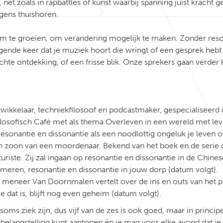
, net zoals in rapbattles of kunst waarbij spanning juist kracht
gens thuishoren.
 om te groeien, om verandering mogelijk te maken. Zonder res
olgende keer dat je muziek hoort die wringt of een gesprek hebt 
achte ontdekking, of een frisse blik. Onze sprekers gaan verder 
wikkelaar, techniekfilosoof en podcastmaker, gespecialiseerd 
Filosofisch Café met als thema
Overleven in een wereld met le
onantie en dissonantie als een noodlottig ongeluk je leven op
n zoon van een moordenaar. Bekend van het boek en de serie
uriste. Zij zal ingaan op resonantie en dissonantie in de Chin
eren, resonantie en dissonantie in jouw dorp (datum volgt).
neer Van Doornmalen vertelt over de ins en outs van het pop
 dat is, blijft nog even geheim (datum volgt).
ms ziek zijn, dus vijf van de zes is ook goed, maar in principe 
e belangstelling kunt aantonen én je mag voor elke avond dat 