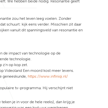
 geeft. We hebben beide nodig. Resonantie geeft
onantie zou het leven leeg voelen. Zonder
dat schuurt: kijk eens verder. Misschien zit daar
kijken vanuit dit spanningsveld van resonantie en
in de impact van technologie op de
vende technologie.
 z'n op kop zet.
 op Videoland
Een moord kost meer levens.
ese geneeskunde,
https://www.infiniqi.nl/
ulaire tv-programma. Hij verschijnt niet
teken je in voor de hele reeks), dan krijg je
je aanwezig was een kwt-uur wegstrepen.